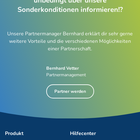
unbedingt über unsere
Sonderkonditionen informieren!?
Unsere Partnermanager Bernhard erklärt dir sehr gerne
weitere Vorteile und die verschiedenen Möglichkeiten
einer Partnerschaft.
Bernhard Vetter
Partnermanagement
Partner werden
Produkt
Hilfecenter