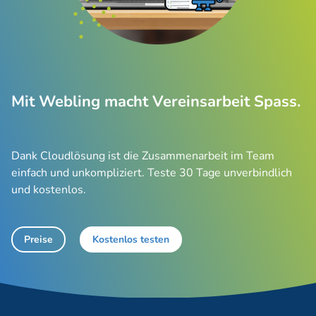
Mit Webling macht Vereinsarbeit Spass.
Dank Cloudlösung ist die Zusammenarbeit im Team
einfach und unkompliziert. Teste 30 Tage unverbindlich
und kostenlos.
Preise
Kostenlos testen